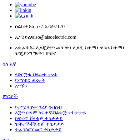
ስልክ፡
+ 86-577-62697170
ኢሜይል፡
aiso@aisoelectric.com
አድራሻ፡
6# ሊዩጂያንግ መንገድ፣ ሊዩሺ ከተማ፣ ዌንዙ ከተማ፣
ዢጂያንግ ግዛት፣ ቻይና
ስለ እኛ
የድርጅቱ ህይወት ታሪክ
የምስክር ወረቀት
አግኙን
ምርቶች
የተሟላ የመሣሪያ ስብስብ
እጅግ በጣም ከፍተኛ-ቮልቴጅ ተከታታይ
ከፍተኛ-ቮልቴጅ ተከታታይ
ዝቅተኛ-ቮልቴጅ ተከታታይ
ትራንስፎርመር ተከታታይ