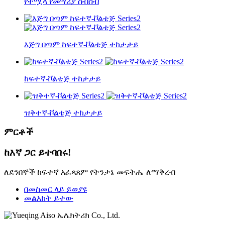
የተሟላ የመሣሪያ ስብስብ
እጅግ በጣም ከፍተኛ-ቮልቴጅ ተከታታይ
ከፍተኛ-ቮልቴጅ ተከታታይ
ዝቅተኛ-ቮልቴጅ ተከታታይ
ምርቶች
ከእኛ ጋር ይተባበሩ!
ለደንበኞች ከፍተኛ አፈጻጸም የትንታኔ መፍትሔ ለማቅረብ
በመስመር ላይ ይወያዩ
መልእክት ይተው