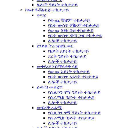
ሌሎች ዓይነት ተከታታይ
ከፍተኛ-ቮልቴጅ ተከታታይ
ቆጣሪ
የውጪ ቫክዩም ተከታታይ
የቤት ውስጥ የቫኩም ተከታታይ
የውጪ SF6 ጋዝ ተከታታይ
የቤት ውስጥ SF6 ጋዝ ተከታታይ
ሌሎች ተከታታይ
የኃይል ትራንስፎርመር
የዘይት አይነት ተከታታይ
ደረቅ ዓይነት ተከታታይ
ሌሎች ተከታታይ
መቀየሪያን በማላቀቅ ላይ
የውጪ አይነት ተከታታይ
የቤት ውስጥ አይነት ተከታታይ
ሌሎች ተከታታይ
ፊውዝ መቁረጥ
የሲሊኮን ጎማ ዓይነት ተከታታይ
የሴራሚክ ዓይነት ተከታታይ
ሌሎች ተከታታይ
መብረቅ አራሚ
የሲሊኮን ጎማ ዓይነት ተከታታይ
የሴራሚክ ዓይነት ተከታታይ
ሌሎች ተከታታይ