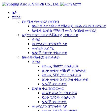
አርማ
ቤት
ምርት
የተሟላ የመሣሪያ ስብስብ
ከፍተኛ እና ዝቅተኛ የቮልቴጅ ሙሉ ስብስብ መሣሪያ
አጸፋዊ የኃይል ማካካሻ ሙሉ ስብስብ መሣሪያ
እጅግ በጣም ከፍተኛ-ቮልቴጅ ተከታታይ
ቆጣሪ
መቀየሪያን በማላቀቅ ላይ
መብረቅ አራሚ
ሌሎች ዓይነት ተከታታይ
ከፍተኛ-ቮልቴጅ ተከታታይ
ቆጣሪ
የውጪ ቫክዩም ተከታታይ
የቤት ውስጥ የቫኩም ተከታታይ
የውጪ SF6 ጋዝ ተከታታይ
የቤት ውስጥ SF6 ጋዝ ተከታታይ
ሌሎች ተከታታይ
የኃይል ትራንስፎርመር
የዘይት አይነት ተከታታይ
ደረቅ ዓይነት ተከታታይ
ሌሎች ተከታታይ
መቀየሪያን በማላቀቅ ላይ
የውጪ አይነት ተከታታይ