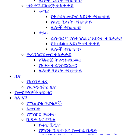
ሌሎች ዓይነት ተከታታይ
ዝቅተኛ-ቮልቴጅ ተከታታይ
ቆጣሪ
የተቀረጸ መያዣ አይነት ተከታታይ
የአየር ዓይነት ተከታታይ
ሌሎች ተከታታይ
ቀይር
ራስ-ሰር የማስተላለፊያ አይነት ተከታታይ
የ Isolator አይነት ተከታታይ
ሌሎች ተከታታይ
ትራንስፎርመር ተከታታይ
የቮልቴጅ ትራንስፎርመር
የአሁኑ ትራንስፎርመር
ሌሎች ዓይነት ተከታታይ
ዜና
የኩባንያ ዜና
የኢንዱስትሪ ዜና
የመፍትሄዎች ዝርዝር
ስለ እኛ
የሚጠየቁ ጥያቄዎች
አውርድ
የምስክር ወረቀት
ቪዲዮ እና ምስል
ይፋዊ ቪዲዮ
የምርት ቪዲዮ እና የሙከራ ቪዲዮ