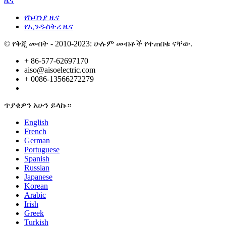
ዜና
የኩባንያ ዜና
የኢንዱስትሪ ዜና
© የቅጂ መብት - 2010-2023: ሁሉም መብቶች የተጠበቁ ናቸው.
+ 86-577-62697170
aiso@aisoelectric.com
+ 0086-13566272279
ጥያቄዎን አሁን ይላኩ።
English
French
German
Portuguese
Spanish
Russian
Japanese
Korean
Arabic
Irish
Greek
Turkish