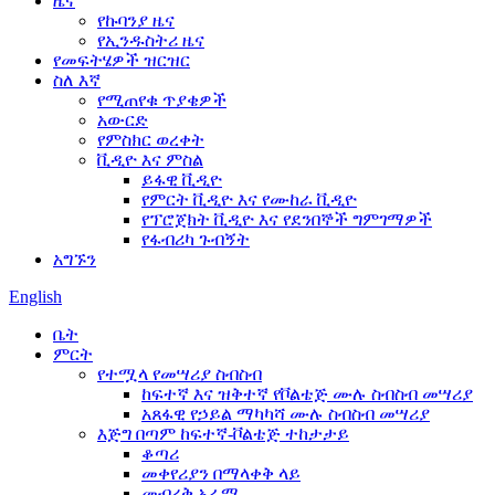
ዜና
የኩባንያ ዜና
የኢንዱስትሪ ዜና
የመፍትሄዎች ዝርዝር
ስለ እኛ
የሚጠየቁ ጥያቄዎች
አውርድ
የምስክር ወረቀት
ቪዲዮ እና ምስል
ይፋዊ ቪዲዮ
የምርት ቪዲዮ እና የሙከራ ቪዲዮ
የፕሮጀክት ቪዲዮ እና የደንበኞች ግምገማዎች
የፋብሪካ ጉብኝት
አግኙን
English
ቤት
ምርት
የተሟላ የመሣሪያ ስብስብ
ከፍተኛ እና ዝቅተኛ የቮልቴጅ ሙሉ ስብስብ መሣሪያ
አጸፋዊ የኃይል ማካካሻ ሙሉ ስብስብ መሣሪያ
እጅግ በጣም ከፍተኛ-ቮልቴጅ ተከታታይ
ቆጣሪ
መቀየሪያን በማላቀቅ ላይ
መብረቅ አራሚ