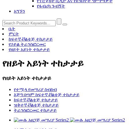
የፕሮጀክት ቪዲዮ እና የደንበኞች ግምገማዎች
የፋብሪካ ጉብኝት
አግኙን
ቤት
ምርት
ከፍተኛ-ቮልቴጅ ተከታታይ
የኃይል ትራንስፎርመር
የዘይት አይነት ተከታታይ
የዘይት አይነት ተከታታይ
የዘይት አይነት ተከታታይ
የተሟላ የመሣሪያ ስብስብ
እጅግ በጣም ከፍተኛ-ቮልቴጅ ተከታታይ
ከፍተኛ-ቮልቴጅ ተከታታይ
ዝቅተኛ-ቮልቴጅ ተከታታይ
ትራንስፎርመር ተከታታይ