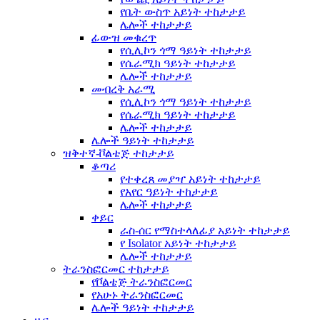
የቤት ውስጥ አይነት ተከታታይ
ሌሎች ተከታታይ
ፊውዝ መቁረጥ
የሲሊኮን ጎማ ዓይነት ተከታታይ
የሴራሚክ ዓይነት ተከታታይ
ሌሎች ተከታታይ
መብረቅ አራሚ
የሲሊኮን ጎማ ዓይነት ተከታታይ
የሴራሚክ ዓይነት ተከታታይ
ሌሎች ተከታታይ
ሌሎች ዓይነት ተከታታይ
ዝቅተኛ-ቮልቴጅ ተከታታይ
ቆጣሪ
የተቀረጸ መያዣ አይነት ተከታታይ
የአየር ዓይነት ተከታታይ
ሌሎች ተከታታይ
ቀይር
ራስ-ሰር የማስተላለፊያ አይነት ተከታታይ
የ Isolator አይነት ተከታታይ
ሌሎች ተከታታይ
ትራንስፎርመር ተከታታይ
የቮልቴጅ ትራንስፎርመር
የአሁኑ ትራንስፎርመር
ሌሎች ዓይነት ተከታታይ