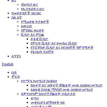
ዜና
የኩባንያ ዜና
የኢንዱስትሪ ዜና
የመፍትሄዎች ዝርዝር
ስለ እኛ
የሚጠየቁ ጥያቄዎች
አውርድ
የምስክር ወረቀት
ቪዲዮ እና ምስል
ይፋዊ ቪዲዮ
የምርት ቪዲዮ እና የሙከራ ቪዲዮ
የፕሮጀክት ቪዲዮ እና የደንበኞች ግምገማዎች
የፋብሪካ ጉብኝት
አግኙን
English
ቤት
ምርት
የተሟላ የመሣሪያ ስብስብ
ከፍተኛ እና ዝቅተኛ የቮልቴጅ ሙሉ ስብስብ መሣሪያ
አጸፋዊ የኃይል ማካካሻ ሙሉ ስብስብ መሣሪያ
እጅግ በጣም ከፍተኛ-ቮልቴጅ ተከታታይ
ቆጣሪ
መቀየሪያን በማላቀቅ ላይ
መብረቅ አራሚ