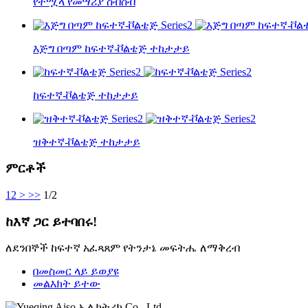
የተሟላ የመሣሪያ ስብስብ
እጅግ በጣም ከፍተኛ-ቮልቴጅ ተከታታይ
ከፍተኛ-ቮልቴጅ ተከታታይ
ዝቅተኛ-ቮልቴጅ ተከታታይ
ምርቶች
1
2
>
>>
1/2
ከእኛ ጋር ይተባበሩ!
ለደንበኞች ከፍተኛ አፈጻጸም የትንታኔ መፍትሔ ለማቅረብ
በመስመር ላይ ይወያዩ
መልእክት ይተው