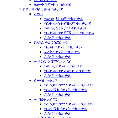
ሌሎች ዓይነት ተከታታይ
ከፍተኛ-ቮልቴጅ ተከታታይ
ቆጣሪ
የውጪ ቫክዩም ተከታታይ
የቤት ውስጥ የቫኩም ተከታታይ
የውጪ SF6 ጋዝ ተከታታይ
የቤት ውስጥ SF6 ጋዝ ተከታታይ
ሌሎች ተከታታይ
የኃይል ትራንስፎርመር
የዘይት አይነት ተከታታይ
ደረቅ ዓይነት ተከታታይ
ሌሎች ተከታታይ
መቀየሪያን በማላቀቅ ላይ
የውጪ አይነት ተከታታይ
የቤት ውስጥ አይነት ተከታታይ
ሌሎች ተከታታይ
ፊውዝ መቁረጥ
የሲሊኮን ጎማ ዓይነት ተከታታይ
የሴራሚክ ዓይነት ተከታታይ
ሌሎች ተከታታይ
መብረቅ አራሚ
የሲሊኮን ጎማ ዓይነት ተከታታይ
የሴራሚክ ዓይነት ተከታታይ
ሌሎች ተከታታይ