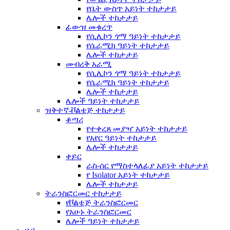
የቤት ውስጥ አይነት ተከታታይ
ሌሎች ተከታታይ
ፊውዝ መቁረጥ
የሲሊኮን ጎማ ዓይነት ተከታታይ
የሴራሚክ ዓይነት ተከታታይ
ሌሎች ተከታታይ
መብረቅ አራሚ
የሲሊኮን ጎማ ዓይነት ተከታታይ
የሴራሚክ ዓይነት ተከታታይ
ሌሎች ተከታታይ
ሌሎች ዓይነት ተከታታይ
ዝቅተኛ-ቮልቴጅ ተከታታይ
ቆጣሪ
የተቀረጸ መያዣ አይነት ተከታታይ
የአየር ዓይነት ተከታታይ
ሌሎች ተከታታይ
ቀይር
ራስ-ሰር የማስተላለፊያ አይነት ተከታታይ
የ Isolator አይነት ተከታታይ
ሌሎች ተከታታይ
ትራንስፎርመር ተከታታይ
የቮልቴጅ ትራንስፎርመር
የአሁኑ ትራንስፎርመር
ሌሎች ዓይነት ተከታታይ