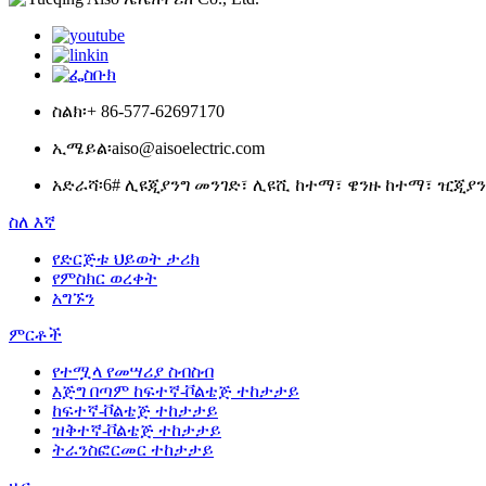
ስልክ፡
+ 86-577-62697170
ኢሜይል፡
aiso@aisoelectric.com
አድራሻ፡
6# ሊዩጂያንግ መንገድ፣ ሊዩሺ ከተማ፣ ዌንዙ ከተማ፣ ዢጂያን
ስለ እኛ
የድርጅቱ ህይወት ታሪክ
የምስክር ወረቀት
አግኙን
ምርቶች
የተሟላ የመሣሪያ ስብስብ
እጅግ በጣም ከፍተኛ-ቮልቴጅ ተከታታይ
ከፍተኛ-ቮልቴጅ ተከታታይ
ዝቅተኛ-ቮልቴጅ ተከታታይ
ትራንስፎርመር ተከታታይ