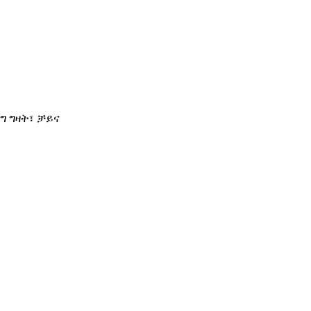
ግ ግዛት፣ ቻይና