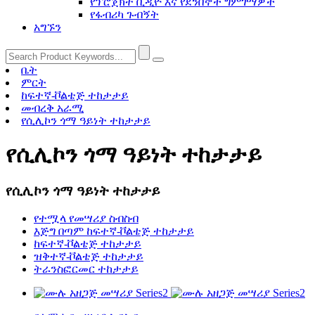
የፕሮጀክት ቪዲዮ እና የደንበኞች ግምገማዎች
የፋብሪካ ጉብኝት
አግኙን
ቤት
ምርት
ከፍተኛ-ቮልቴጅ ተከታታይ
መብረቅ አራሚ
የሲሊኮን ጎማ ዓይነት ተከታታይ
የሲሊኮን ጎማ ዓይነት ተከታታይ
የሲሊኮን ጎማ ዓይነት ተከታታይ
የተሟላ የመሣሪያ ስብስብ
እጅግ በጣም ከፍተኛ-ቮልቴጅ ተከታታይ
ከፍተኛ-ቮልቴጅ ተከታታይ
ዝቅተኛ-ቮልቴጅ ተከታታይ
ትራንስፎርመር ተከታታይ