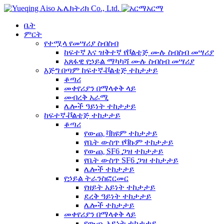
አርማ
ቤት
ምርት
የተሟላ የመሣሪያ ስብስብ
ከፍተኛ እና ዝቅተኛ የቮልቴጅ ሙሉ ስብስብ መሣሪያ
አጸፋዊ የኃይል ማካካሻ ሙሉ ስብስብ መሣሪያ
እጅግ በጣም ከፍተኛ-ቮልቴጅ ተከታታይ
ቆጣሪ
መቀየሪያን በማላቀቅ ላይ
መብረቅ አራሚ
ሌሎች ዓይነት ተከታታይ
ከፍተኛ-ቮልቴጅ ተከታታይ
ቆጣሪ
የውጪ ቫክዩም ተከታታይ
የቤት ውስጥ የቫኩም ተከታታይ
የውጪ SF6 ጋዝ ተከታታይ
የቤት ውስጥ SF6 ጋዝ ተከታታይ
ሌሎች ተከታታይ
የኃይል ትራንስፎርመር
የዘይት አይነት ተከታታይ
ደረቅ ዓይነት ተከታታይ
ሌሎች ተከታታይ
መቀየሪያን በማላቀቅ ላይ
የውጪ አይነት ተከታታይ