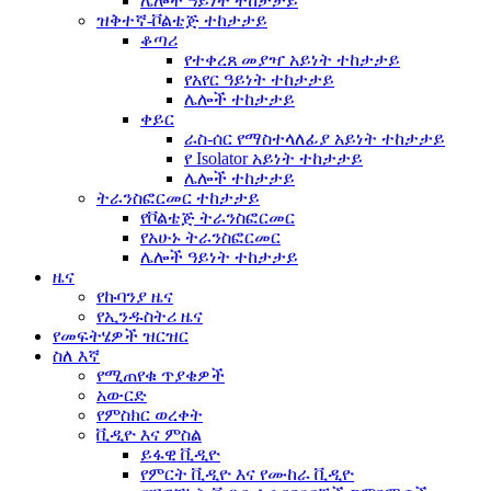
ሌሎች ዓይነት ተከታታይ
ዝቅተኛ-ቮልቴጅ ተከታታይ
ቆጣሪ
የተቀረጸ መያዣ አይነት ተከታታይ
የአየር ዓይነት ተከታታይ
ሌሎች ተከታታይ
ቀይር
ራስ-ሰር የማስተላለፊያ አይነት ተከታታይ
የ Isolator አይነት ተከታታይ
ሌሎች ተከታታይ
ትራንስፎርመር ተከታታይ
የቮልቴጅ ትራንስፎርመር
የአሁኑ ትራንስፎርመር
ሌሎች ዓይነት ተከታታይ
ዜና
የኩባንያ ዜና
የኢንዱስትሪ ዜና
የመፍትሄዎች ዝርዝር
ስለ እኛ
የሚጠየቁ ጥያቄዎች
አውርድ
የምስክር ወረቀት
ቪዲዮ እና ምስል
ይፋዊ ቪዲዮ
የምርት ቪዲዮ እና የሙከራ ቪዲዮ