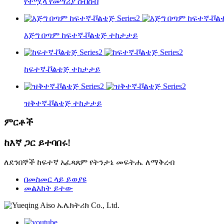
የተሟላ የመሣሪያ ስብስብ
እጅግ በጣም ከፍተኛ-ቮልቴጅ ተከታታይ
ከፍተኛ-ቮልቴጅ ተከታታይ
ዝቅተኛ-ቮልቴጅ ተከታታይ
ምርቶች
ከእኛ ጋር ይተባበሩ!
ለደንበኞች ከፍተኛ አፈጻጸም የትንታኔ መፍትሔ ለማቅረብ
በመስመር ላይ ይወያዩ
መልእክት ይተው