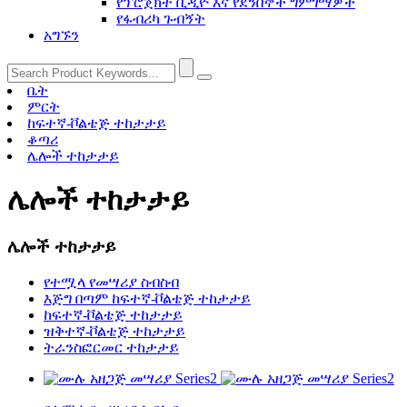
የፕሮጀክት ቪዲዮ እና የደንበኞች ግምገማዎች
የፋብሪካ ጉብኝት
አግኙን
ቤት
ምርት
ከፍተኛ-ቮልቴጅ ተከታታይ
ቆጣሪ
ሌሎች ተከታታይ
ሌሎች ተከታታይ
ሌሎች ተከታታይ
የተሟላ የመሣሪያ ስብስብ
እጅግ በጣም ከፍተኛ-ቮልቴጅ ተከታታይ
ከፍተኛ-ቮልቴጅ ተከታታይ
ዝቅተኛ-ቮልቴጅ ተከታታይ
ትራንስፎርመር ተከታታይ