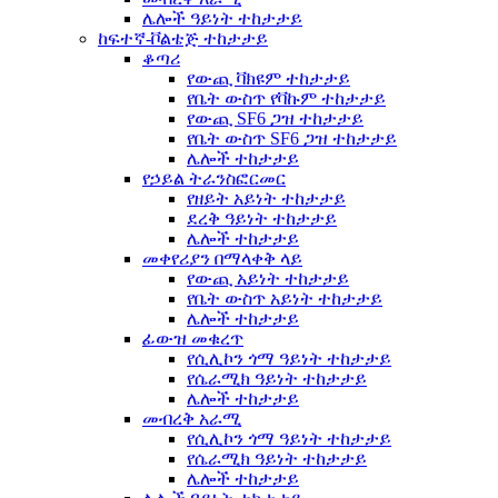
ሌሎች ዓይነት ተከታታይ
ከፍተኛ-ቮልቴጅ ተከታታይ
ቆጣሪ
የውጪ ቫክዩም ተከታታይ
የቤት ውስጥ የቫኩም ተከታታይ
የውጪ SF6 ጋዝ ተከታታይ
የቤት ውስጥ SF6 ጋዝ ተከታታይ
ሌሎች ተከታታይ
የኃይል ትራንስፎርመር
የዘይት አይነት ተከታታይ
ደረቅ ዓይነት ተከታታይ
ሌሎች ተከታታይ
መቀየሪያን በማላቀቅ ላይ
የውጪ አይነት ተከታታይ
የቤት ውስጥ አይነት ተከታታይ
ሌሎች ተከታታይ
ፊውዝ መቁረጥ
የሲሊኮን ጎማ ዓይነት ተከታታይ
የሴራሚክ ዓይነት ተከታታይ
ሌሎች ተከታታይ
መብረቅ አራሚ
የሲሊኮን ጎማ ዓይነት ተከታታይ
የሴራሚክ ዓይነት ተከታታይ
ሌሎች ተከታታይ