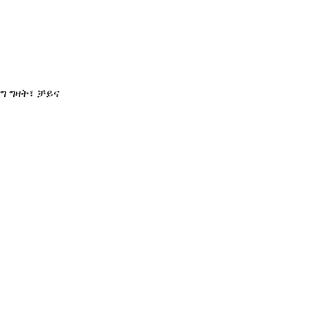
ግ ግዛት፣ ቻይና