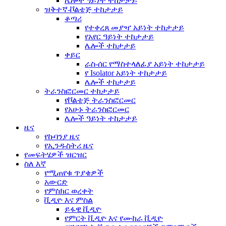
ሌሎች ዓይነት ተከታታይ
ዝቅተኛ-ቮልቴጅ ተከታታይ
ቆጣሪ
የተቀረጸ መያዣ አይነት ተከታታይ
የአየር ዓይነት ተከታታይ
ሌሎች ተከታታይ
ቀይር
ራስ-ሰር የማስተላለፊያ አይነት ተከታታይ
የ Isolator አይነት ተከታታይ
ሌሎች ተከታታይ
ትራንስፎርመር ተከታታይ
የቮልቴጅ ትራንስፎርመር
የአሁኑ ትራንስፎርመር
ሌሎች ዓይነት ተከታታይ
ዜና
የኩባንያ ዜና
የኢንዱስትሪ ዜና
የመፍትሄዎች ዝርዝር
ስለ እኛ
የሚጠየቁ ጥያቄዎች
አውርድ
የምስክር ወረቀት
ቪዲዮ እና ምስል
ይፋዊ ቪዲዮ
የምርት ቪዲዮ እና የሙከራ ቪዲዮ