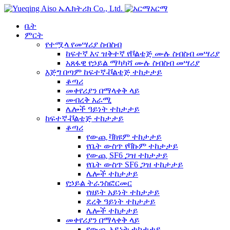
አርማ
ቤት
ምርት
የተሟላ የመሣሪያ ስብስብ
ከፍተኛ እና ዝቅተኛ የቮልቴጅ ሙሉ ስብስብ መሣሪያ
አጸፋዊ የኃይል ማካካሻ ሙሉ ስብስብ መሣሪያ
እጅግ በጣም ከፍተኛ-ቮልቴጅ ተከታታይ
ቆጣሪ
መቀየሪያን በማላቀቅ ላይ
መብረቅ አራሚ
ሌሎች ዓይነት ተከታታይ
ከፍተኛ-ቮልቴጅ ተከታታይ
ቆጣሪ
የውጪ ቫክዩም ተከታታይ
የቤት ውስጥ የቫኩም ተከታታይ
የውጪ SF6 ጋዝ ተከታታይ
የቤት ውስጥ SF6 ጋዝ ተከታታይ
ሌሎች ተከታታይ
የኃይል ትራንስፎርመር
የዘይት አይነት ተከታታይ
ደረቅ ዓይነት ተከታታይ
ሌሎች ተከታታይ
መቀየሪያን በማላቀቅ ላይ
የውጪ አይነት ተከታታይ