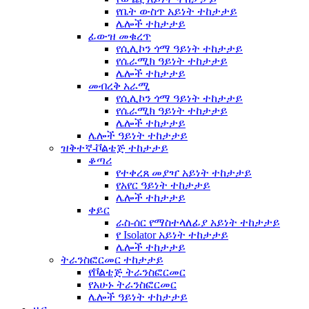
የቤት ውስጥ አይነት ተከታታይ
ሌሎች ተከታታይ
ፊውዝ መቁረጥ
የሲሊኮን ጎማ ዓይነት ተከታታይ
የሴራሚክ ዓይነት ተከታታይ
ሌሎች ተከታታይ
መብረቅ አራሚ
የሲሊኮን ጎማ ዓይነት ተከታታይ
የሴራሚክ ዓይነት ተከታታይ
ሌሎች ተከታታይ
ሌሎች ዓይነት ተከታታይ
ዝቅተኛ-ቮልቴጅ ተከታታይ
ቆጣሪ
የተቀረጸ መያዣ አይነት ተከታታይ
የአየር ዓይነት ተከታታይ
ሌሎች ተከታታይ
ቀይር
ራስ-ሰር የማስተላለፊያ አይነት ተከታታይ
የ Isolator አይነት ተከታታይ
ሌሎች ተከታታይ
ትራንስፎርመር ተከታታይ
የቮልቴጅ ትራንስፎርመር
የአሁኑ ትራንስፎርመር
ሌሎች ዓይነት ተከታታይ