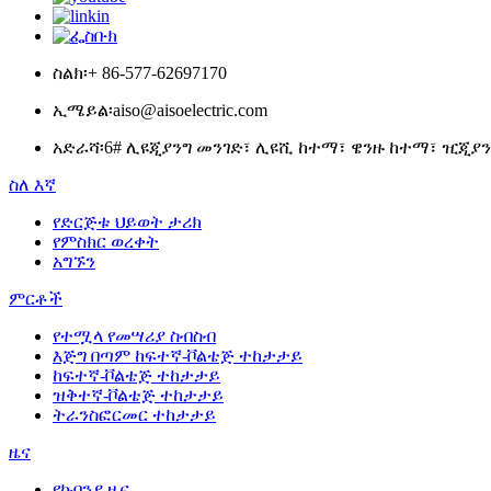
ስልክ፡
+ 86-577-62697170
ኢሜይል፡
aiso@aisoelectric.com
አድራሻ፡
6# ሊዩጂያንግ መንገድ፣ ሊዩሺ ከተማ፣ ዌንዙ ከተማ፣ ዢጂያን
ስለ እኛ
የድርጅቱ ህይወት ታሪክ
የምስክር ወረቀት
አግኙን
ምርቶች
የተሟላ የመሣሪያ ስብስብ
እጅግ በጣም ከፍተኛ-ቮልቴጅ ተከታታይ
ከፍተኛ-ቮልቴጅ ተከታታይ
ዝቅተኛ-ቮልቴጅ ተከታታይ
ትራንስፎርመር ተከታታይ
ዜና
የኩባንያ ዜና