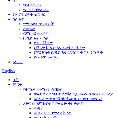
ዜና
የኩባንያ ዜና
የኢንዱስትሪ ዜና
የመፍትሄዎች ዝርዝር
ስለ እኛ
የሚጠየቁ ጥያቄዎች
አውርድ
የምስክር ወረቀት
ቪዲዮ እና ምስል
ይፋዊ ቪዲዮ
የምርት ቪዲዮ እና የሙከራ ቪዲዮ
የፕሮጀክት ቪዲዮ እና የደንበኞች ግምገማዎች
የፋብሪካ ጉብኝት
አግኙን
English
ቤት
ምርት
የተሟላ የመሣሪያ ስብስብ
ከፍተኛ እና ዝቅተኛ የቮልቴጅ ሙሉ ስብስብ መሣሪያ
አጸፋዊ የኃይል ማካካሻ ሙሉ ስብስብ መሣሪያ
እጅግ በጣም ከፍተኛ-ቮልቴጅ ተከታታይ
ቆጣሪ
መቀየሪያን በማላቀቅ ላይ
መብረቅ አራሚ