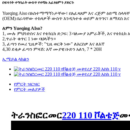
በፍላጎት ተግባራት ውስጥ የተሻሉ አፈፃፀምን ያድርጉ
Yueqing Aiso በአስተማማኝነታቸው፣ በአፈጻጸም እና ረጅም ዕድሜ ስላላቸ
(OEM) በራሳቸው ተከላዎች ውስጥ እንዲካተቱ ወይም ለጥገና፣ ለማደስ እ
ለምን Yueqing AIso?
1, ሙሉ ምህንድስና እና የቴክኒክ ድጋፍ: 3 ባለሙያ አምራቾች, እና የቴክኒክ 
2,ጥራት ቁጥር 1 ነው ባህላችን።
3, ፈጣን የመሪ ጊዜዎች: "ጊዜ ወርቅ ነው" ለእርስዎ እና ለእኛ
4,30 ደቂቃ ፈጣን ምላሽ: እኛ ሙያዊ ቡድን አለን, 7 * 20H
ኢሜይል ላክልን
የምርት ዝርዝር
የምርት መለያዎች
ትራንስፎርመር
220 110 ቮልቴጅ
መቀ