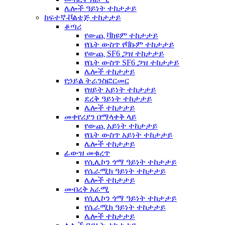
ሌሎች ዓይነት ተከታታይ
ከፍተኛ-ቮልቴጅ ተከታታይ
ቆጣሪ
የውጪ ቫክዩም ተከታታይ
የቤት ውስጥ የቫኩም ተከታታይ
የውጪ SF6 ጋዝ ተከታታይ
የቤት ውስጥ SF6 ጋዝ ተከታታይ
ሌሎች ተከታታይ
የኃይል ትራንስፎርመር
የዘይት አይነት ተከታታይ
ደረቅ ዓይነት ተከታታይ
ሌሎች ተከታታይ
መቀየሪያን በማላቀቅ ላይ
የውጪ አይነት ተከታታይ
የቤት ውስጥ አይነት ተከታታይ
ሌሎች ተከታታይ
ፊውዝ መቁረጥ
የሲሊኮን ጎማ ዓይነት ተከታታይ
የሴራሚክ ዓይነት ተከታታይ
ሌሎች ተከታታይ
መብረቅ አራሚ
የሲሊኮን ጎማ ዓይነት ተከታታይ
የሴራሚክ ዓይነት ተከታታይ
ሌሎች ተከታታይ