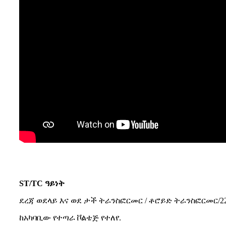
ST/TC ዓይነት
ቶሮዳል ትራንስፎርመር ደረጃ ወደታች ትራንስፎርመር 200
ደረጃ ወደላይ እና ወደ ታች ትራንስፎርመር / ቶሮይድ ትራንስፎርመር/
ከአካባቢው የተጣራ ቮልቴጅ የተለየ.