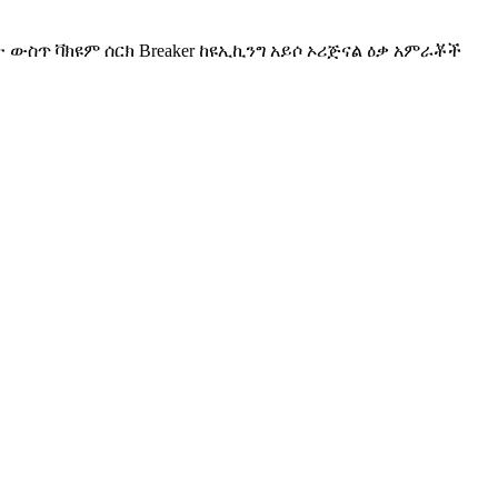
 ውስጥ ቫክዩም ሰርክ Breaker ከዩኢኪንግ አይሶ ኦሪጅናል ዕቃ አምራቾች