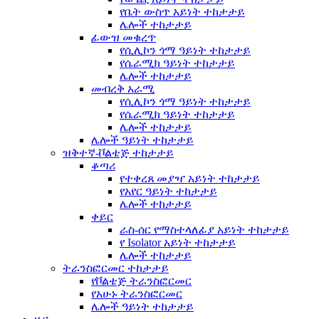
የቤት ውስጥ አይነት ተከታታይ
ሌሎች ተከታታይ
ፊውዝ መቁረጥ
የሲሊኮን ጎማ ዓይነት ተከታታይ
የሴራሚክ ዓይነት ተከታታይ
ሌሎች ተከታታይ
መብረቅ አራሚ
የሲሊኮን ጎማ ዓይነት ተከታታይ
የሴራሚክ ዓይነት ተከታታይ
ሌሎች ተከታታይ
ሌሎች ዓይነት ተከታታይ
ዝቅተኛ-ቮልቴጅ ተከታታይ
ቆጣሪ
የተቀረጸ መያዣ አይነት ተከታታይ
የአየር ዓይነት ተከታታይ
ሌሎች ተከታታይ
ቀይር
ራስ-ሰር የማስተላለፊያ አይነት ተከታታይ
የ Isolator አይነት ተከታታይ
ሌሎች ተከታታይ
ትራንስፎርመር ተከታታይ
የቮልቴጅ ትራንስፎርመር
የአሁኑ ትራንስፎርመር
ሌሎች ዓይነት ተከታታይ