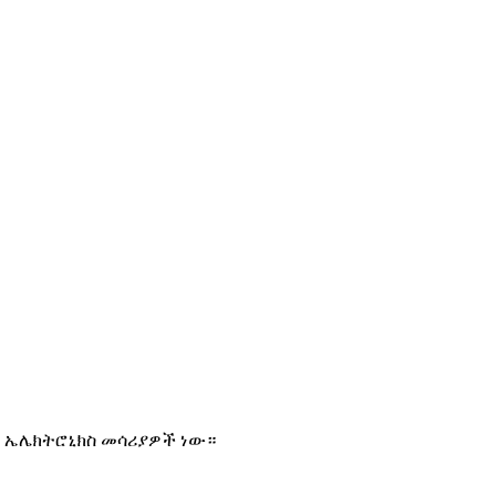
ው ኤሌክትሮኒክስ መሳሪያዎች ነው።