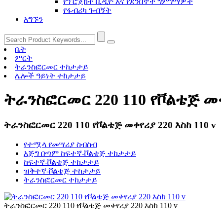
የፕሮጀክት ቪዲዮ እና የደንበኞች ግምገማዎች
የፋብሪካ ጉብኝት
አግኙን
ቤት
ምርት
ትራንስፎርመር ተከታታይ
ሌሎች ዓይነት ተከታታይ
ትራንስፎርመር 220 110 የቮልቴጅ መቀየ
ትራንስፎርመር 220 110 የቮልቴጅ መቀየሪያ 220 እስከ 110 v
የተሟላ የመሣሪያ ስብስብ
እጅግ በጣም ከፍተኛ-ቮልቴጅ ተከታታይ
ከፍተኛ-ቮልቴጅ ተከታታይ
ዝቅተኛ-ቮልቴጅ ተከታታይ
ትራንስፎርመር ተከታታይ
ትራንስፎርመር 220 110 የቮልቴጅ መቀየሪያ 220 እስከ 110 v