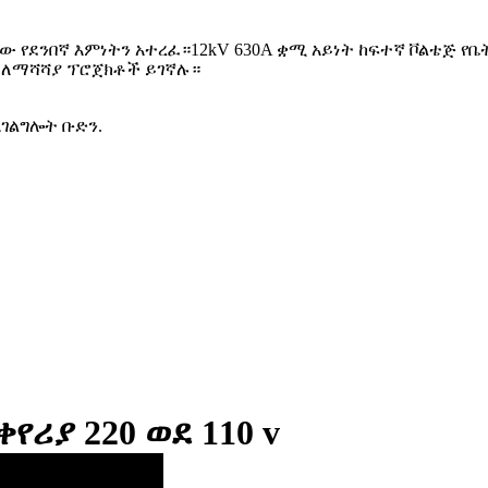
ው የደንበኛ እምነትን አተረፈ።12kV 630A ቋሚ አይነት ከፍተኛ ቮልቴጅ የቤት
ና ለማሻሻያ ፕሮጀክቶች ይገኛሉ።
አገልግሎት ቡድን.
የሪያ 220 ወደ 110 v