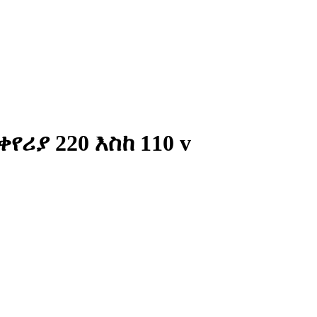
ሪያ 220 እስከ 110 v