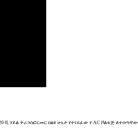
0 ዋ 220 ቪ እስከ 110 ቪ ትራንስፎርመር ወደ ላይ
220 ቪ ሃይል ትራንስፎርመር በልዩ ሁኔታ የተነደፈው የ AC ቮልቴጅ ለተሰጣቸ