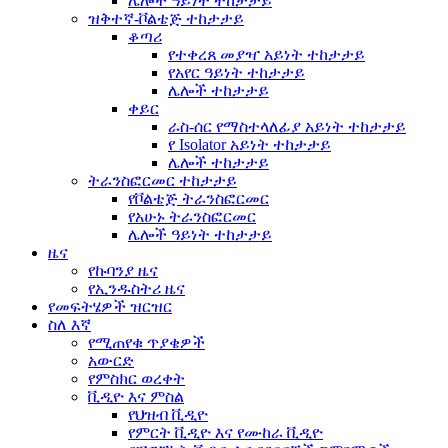
ሌሎች ዓይነት ተከታታይ
ዝቅተኛ-ቮልቴጅ ተከታታይ
ቆጣሪ
የተቀረጸ መያዣ አይነት ተከታታይ
የአየር ዓይነት ተከታታይ
ሌሎች ተከታታይ
ቀይር
ራስ-ሰር የማስተላለፊያ አይነት ተከታታይ
የ Isolator አይነት ተከታታይ
ሌሎች ተከታታይ
ትራንስፎርመር ተከታታይ
የቮልቴጅ ትራንስፎርመር
የአሁኑ ትራንስፎርመር
ሌሎች ዓይነት ተከታታይ
ዜና
የኩባንያ ዜና
የኢንዱስትሪ ዜና
የመፍትሄዎች ዝርዝር
ስለ እኛ
የሚጠየቁ ጥያቄዎች
አውርድ
የምስክር ወረቀት
ቪዲዮ እና ምስል
የህዝብ ቪዲዮ
የምርት ቪዲዮ እና የሙከራ ቪዲዮ