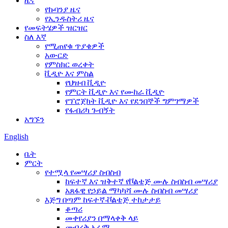
ዜና
የኩባንያ ዜና
የኢንዱስትሪ ዜና
የመፍትሄዎች ዝርዝር
ስለ እኛ
የሚጠየቁ ጥያቄዎች
አውርድ
የምስክር ወረቀት
ቪዲዮ እና ምስል
የህዝብ ቪዲዮ
የምርት ቪዲዮ እና የሙከራ ቪዲዮ
የፕሮጀክት ቪዲዮ እና የደንበኞች ግምገማዎች
የፋብሪካ ጉብኝት
አግኙን
English
ቤት
ምርት
የተሟላ የመሣሪያ ስብስብ
ከፍተኛ እና ዝቅተኛ የቮልቴጅ ሙሉ ስብስብ መሣሪያ
አጸፋዊ የኃይል ማካካሻ ሙሉ ስብስብ መሣሪያ
እጅግ በጣም ከፍተኛ-ቮልቴጅ ተከታታይ
ቆጣሪ
መቀየሪያን በማላቀቅ ላይ
መብረቅ አራሚ