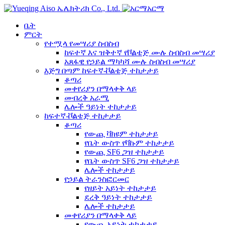
አርማ
ቤት
ምርት
የተሟላ የመሣሪያ ስብስብ
ከፍተኛ እና ዝቅተኛ የቮልቴጅ ሙሉ ስብስብ መሣሪያ
አጸፋዊ የኃይል ማካካሻ ሙሉ ስብስብ መሣሪያ
እጅግ በጣም ከፍተኛ-ቮልቴጅ ተከታታይ
ቆጣሪ
መቀየሪያን በማላቀቅ ላይ
መብረቅ አራሚ
ሌሎች ዓይነት ተከታታይ
ከፍተኛ-ቮልቴጅ ተከታታይ
ቆጣሪ
የውጪ ቫክዩም ተከታታይ
የቤት ውስጥ የቫኩም ተከታታይ
የውጪ SF6 ጋዝ ተከታታይ
የቤት ውስጥ SF6 ጋዝ ተከታታይ
ሌሎች ተከታታይ
የኃይል ትራንስፎርመር
የዘይት አይነት ተከታታይ
ደረቅ ዓይነት ተከታታይ
ሌሎች ተከታታይ
መቀየሪያን በማላቀቅ ላይ
የውጪ አይነት ተከታታይ