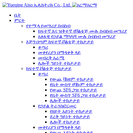
አርማ
ቤት
ምርት
የተሟላ የመሣሪያ ስብስብ
ከፍተኛ እና ዝቅተኛ የቮልቴጅ ሙሉ ስብስብ መሣሪያ
አጸፋዊ የኃይል ማካካሻ ሙሉ ስብስብ መሣሪያ
እጅግ በጣም ከፍተኛ-ቮልቴጅ ተከታታይ
ቆጣሪ
መቀየሪያን በማላቀቅ ላይ
መብረቅ አራሚ
ሌሎች ዓይነት ተከታታይ
ከፍተኛ-ቮልቴጅ ተከታታይ
ቆጣሪ
የውጪ ቫክዩም ተከታታይ
የቤት ውስጥ የቫኩም ተከታታይ
የውጪ SF6 ጋዝ ተከታታይ
የቤት ውስጥ SF6 ጋዝ ተከታታይ
ሌሎች ተከታታይ
የኃይል ትራንስፎርመር
የዘይት አይነት ተከታታይ
ደረቅ ዓይነት ተከታታይ
ሌሎች ተከታታይ
መቀየሪያን በማላቀቅ ላይ
የውጪ አይነት ተከታታይ