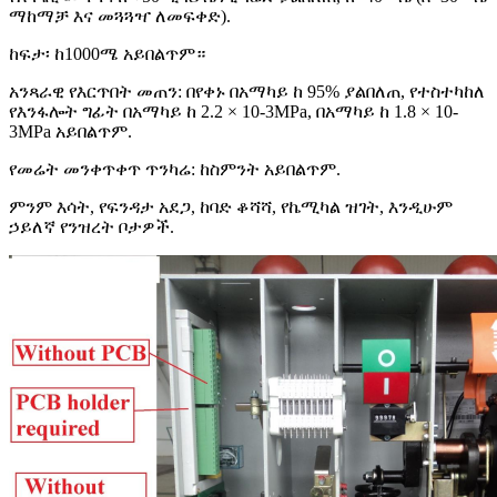
ማከማቻ እና መጓጓዣ ለመፍቀድ).
ከፍታ፡ ከ1000ሜ አይበልጥም።
አንጻራዊ የእርጥበት መጠን: በየቀኑ በአማካይ ከ 95% ያልበለጠ, የተስተካከለ
የእንፋሎት ግፊት በአማካይ ከ 2.2 × 10-3MPa, በአማካይ ከ 1.8 × 10-
3MPa አይበልጥም.
የመሬት መንቀጥቀጥ ጥንካሬ: ከስምንት አይበልጥም.
ምንም እሳት, የፍንዳታ አደጋ, ከባድ ቆሻሻ, የኬሚካል ዝገት, እንዲሁም
ኃይለኛ የንዝረት ቦታዎች.