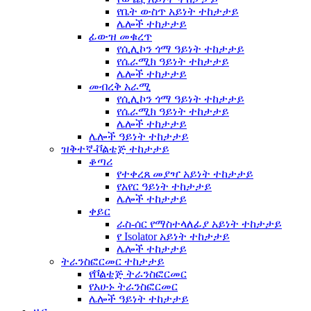
የቤት ውስጥ አይነት ተከታታይ
ሌሎች ተከታታይ
ፊውዝ መቁረጥ
የሲሊኮን ጎማ ዓይነት ተከታታይ
የሴራሚክ ዓይነት ተከታታይ
ሌሎች ተከታታይ
መብረቅ አራሚ
የሲሊኮን ጎማ ዓይነት ተከታታይ
የሴራሚክ ዓይነት ተከታታይ
ሌሎች ተከታታይ
ሌሎች ዓይነት ተከታታይ
ዝቅተኛ-ቮልቴጅ ተከታታይ
ቆጣሪ
የተቀረጸ መያዣ አይነት ተከታታይ
የአየር ዓይነት ተከታታይ
ሌሎች ተከታታይ
ቀይር
ራስ-ሰር የማስተላለፊያ አይነት ተከታታይ
የ Isolator አይነት ተከታታይ
ሌሎች ተከታታይ
ትራንስፎርመር ተከታታይ
የቮልቴጅ ትራንስፎርመር
የአሁኑ ትራንስፎርመር
ሌሎች ዓይነት ተከታታይ