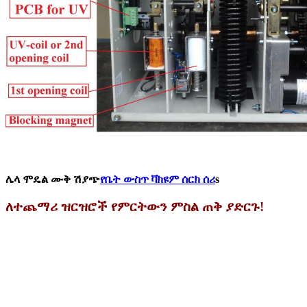
ሌላ ሞዴል ሙቅ ሽያጭ
የቤት ውስጥ ቫክዩም ሰርክ ሰሪ
s
ለተጨማሪ ዝርዝሮች የምርትውን ምስል ጠቅ ያድርጉ!