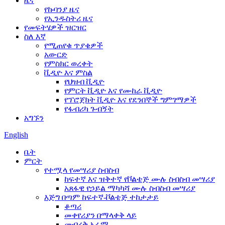
ዜና
የኩባንያ ዜና
የኢንዱስትሪ ዜና
የመፍትሄዎች ዝርዝር
ስለ እኛ
የሚጠየቁ ጥያቄዎች
አውርድ
የምስክር ወረቀት
ቪዲዮ እና ምስል
የህዝብ ቪዲዮ
የምርት ቪዲዮ እና የሙከራ ቪዲዮ
የፕሮጀክት ቪዲዮ እና የደንበኞች ግምገማዎች
የፋብሪካ ጉብኝት
አግኙን
English
ቤት
ምርት
የተሟላ የመሣሪያ ስብስብ
ከፍተኛ እና ዝቅተኛ የቮልቴጅ ሙሉ ስብስብ መሣሪያ
አጸፋዊ የኃይል ማካካሻ ሙሉ ስብስብ መሣሪያ
እጅግ በጣም ከፍተኛ-ቮልቴጅ ተከታታይ
ቆጣሪ
መቀየሪያን በማላቀቅ ላይ
መብረቅ አራሚ