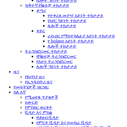
ሌሎች ዓይነት ተከታታይ
ዝቅተኛ-ቮልቴጅ ተከታታይ
ቆጣሪ
የተቀረጸ መያዣ አይነት ተከታታይ
የአየር ዓይነት ተከታታይ
ሌሎች ተከታታይ
ቀይር
ራስ-ሰር የማስተላለፊያ አይነት ተከታታይ
የ Isolator አይነት ተከታታይ
ሌሎች ተከታታይ
ትራንስፎርመር ተከታታይ
የቮልቴጅ ትራንስፎርመር
የአሁኑ ትራንስፎርመር
ሌሎች ዓይነት ተከታታይ
ዜና
የኩባንያ ዜና
የኢንዱስትሪ ዜና
የመፍትሄዎች ዝርዝር
ስለ እኛ
የሚጠየቁ ጥያቄዎች
አውርድ
የምስክር ወረቀት
ቪዲዮ እና ምስል
የህዝብ ቪዲዮ
የምርት ቪዲዮ እና የሙከራ ቪዲዮ