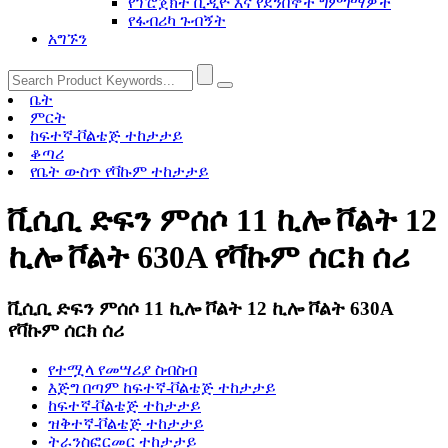
የፕሮጀክት ቪዲዮ እና የደንበኞች ግምገማዎች
የፋብሪካ ጉብኝት
አግኙን
ቤት
ምርት
ከፍተኛ-ቮልቴጅ ተከታታይ
ቆጣሪ
የቤት ውስጥ የቫኩም ተከታታይ
ቪሲቢ ድፍን ምሰሶ 11 ኪሎ ቮልት 12
ኪሎ ቮልት 630A የቫኩም ሰርክ ሰሪ
ቪሲቢ ድፍን ምሰሶ 11 ኪሎ ቮልት 12 ኪሎ ቮልት 630A
የቫኩም ሰርክ ሰሪ
የተሟላ የመሣሪያ ስብስብ
እጅግ በጣም ከፍተኛ-ቮልቴጅ ተከታታይ
ከፍተኛ-ቮልቴጅ ተከታታይ
ዝቅተኛ-ቮልቴጅ ተከታታይ
ትራንስፎርመር ተከታታይ