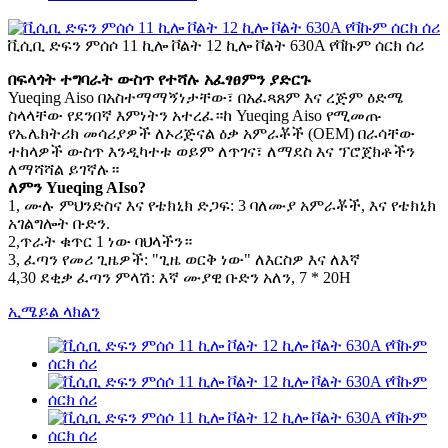
ቪሲቢ ድፍን ምሰሶ 11 ኪሎ ቮልት 12 ኪሎ ቮልት 630A የቫኩም ሰርክ ሰሪ
በፍላጎት ተግባራት ውስጥ የተሻሉ አፈፃፀምን ያድርጉ
Yueqing Aiso በአስተማማኝነታቸው፣ በአፈጻጸም እና ረጅም ዕድሜ
ስላላቸው የደንበኛ እምነትን አተረፈ።ከ Yueqing Aiso የሚመጡ
የኤሌክትሪክ መሳሪያዎች ለኦሪጅናል ዕቃ አምራቾች (OEM) በራሳቸው
ተከላዎች ውስጥ እንዲካተቱ ወይም ለጥገና፣ ለማደስ እና ፕሮጀክቶችን
ለማሻሻል ይገኛሉ።
ለምን Yueqing AIso?
1, ሙሉ ምህንድስና እና የቴክኒክ ድጋፍ: 3 ባለሙያ አምራቾች, እና የቴክኒክ
አገልግሎት ቡድን.
2,ጥራት ቁጥር 1 ነው ባህላችን።
3, ፈጣን የመሪ ጊዜዎች: "ጊዜ ወርቅ ነው" ለእርስዎ እና ለእኛ
4,30 ደቂቃ ፈጣን ምላሽ: እኛ ሙያዊ ቡድን አለን, 7 * 20H
ኢሜይል ላክልን