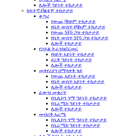
ሌሎች ዓይነት ተከታታይ
ከፍተኛ-ቮልቴጅ ተከታታይ
ቆጣሪ
የውጪ ቫክዩም ተከታታይ
የቤት ውስጥ የቫኩም ተከታታይ
የውጪ SF6 ጋዝ ተከታታይ
የቤት ውስጥ SF6 ጋዝ ተከታታይ
ሌሎች ተከታታይ
የኃይል ትራንስፎርመር
የዘይት አይነት ተከታታይ
ደረቅ ዓይነት ተከታታይ
ሌሎች ተከታታይ
መቀየሪያን በማላቀቅ ላይ
የውጪ አይነት ተከታታይ
የቤት ውስጥ አይነት ተከታታይ
ሌሎች ተከታታይ
ፊውዝ መቁረጥ
የሲሊኮን ጎማ ዓይነት ተከታታይ
የሴራሚክ ዓይነት ተከታታይ
ሌሎች ተከታታይ
መብረቅ አራሚ
የሲሊኮን ጎማ ዓይነት ተከታታይ
የሴራሚክ ዓይነት ተከታታይ
ሌሎች ተከታታይ