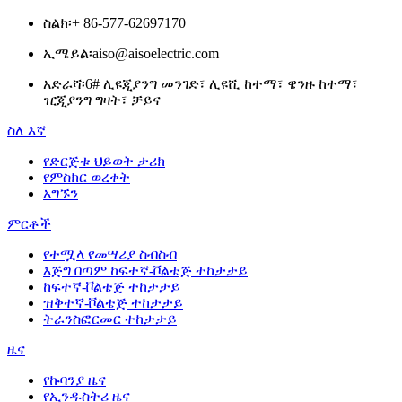
ስልክ፡
+ 86-577-62697170
ኢሜይል፡
aiso@aisoelectric.com
አድራሻ፡
6# ሊዩጂያንግ መንገድ፣ ሊዩሺ ከተማ፣ ዌንዙ ከተማ፣
ዢጂያንግ ግዛት፣ ቻይና
ስለ እኛ
የድርጅቱ ህይወት ታሪክ
የምስክር ወረቀት
አግኙን
ምርቶች
የተሟላ የመሣሪያ ስብስብ
እጅግ በጣም ከፍተኛ-ቮልቴጅ ተከታታይ
ከፍተኛ-ቮልቴጅ ተከታታይ
ዝቅተኛ-ቮልቴጅ ተከታታይ
ትራንስፎርመር ተከታታይ
ዜና
የኩባንያ ዜና
የኢንዱስትሪ ዜና