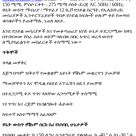
150 ሚሜ, ምሰሶ ርቀት - 275 ሚሜ ሶስት-ደረጃ AC 50Hz / 60Hz,
የቤት ውስጥ ማብሪያ / ማጥፊያ 12 ኪ.ቮ የኃይል ስርዓት, የኤሌክትሪክ
መሳሪያዎች ኢንተርፕራይዞች ጥበቃ.የኃይል ክፍሎች ሁሉም ቀይ የመዳብ
ቁሳቁሶችን ይጠቀማሉ, ነጠላ ጸደይ.
እንደ የኃይል መሳሪያዎች እና የመቆጣጠሪያ አሃድ ሁኔታ.ተደጋጋሚው ክዋኔ
በተሰየመው የስራ አሁኑ ወይም ባለብዙ ሰበር አጭር ወረዳ ውስጥ
ለሚያስፈልጉት መስፈርቶች ተስማሚ ነው።
ጥቅሞች
ቀላል መዋቅር
እጅግ በጣም ዝቅተኛ የመቋቋም አይነት የቫኩም መቋረጥን ያመቻቹ
ማመቻቸትን እና ሞዱል የፀደይ ኦፕሬሽን ዘዴን ያመቻቹ
በተደጋጋሚ ቀዶ ጥገና ላላቸው አጋጣሚዎች ተስማሚ
ነፃ ጥገና እና ረጅም የአገልግሎት ሕይወት
ከፍተኛ አስተማማኝ አፈጻጸም
የቤት ውስጥ የቫኩም ሰርክ ሰሪ የአካባቢ ሁኔታዎች
የአካባቢ ሙቀት: ከ +50 ዲግሪ ሴንቲግሬድ ያልበለጠ, ከ -40 ° ሴ (በ -30 ° ሴ