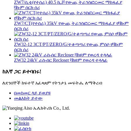
ZW7/ሲቲ(የተሰራ) 40.5 ኪ.ቮ የውጪ ትራንስፎርመር ማከፋፈያ
ቫኩም ሰርክ ሰሪ
ZW7/CT(የተሰራ) 35kV የውጪ ትራንስፎርመር ማከፋፈያ የቫኩም
ሰርክ ሰሪ
ZW32-12 3CT/PT/ZERO/G/ተቆጣጣሪ የውጪ ምሰሶ የቫኩም
ሰርክ ሰሪ
ZW32 24kV ራስ-ሰር Recloser ቫክዩም የወረዳ ተላላፊ
ከእኛ ጋር ይተባበሩ!
ለደንበኞች ከፍተኛ አፈጻጸም የትንታኔ መፍትሔ ለማቅረብ
በመስመር ላይ ይወያዩ
መልእክት ይተው