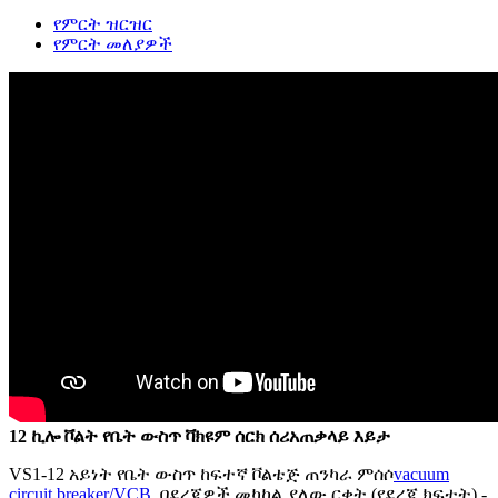
የምርት ዝርዝር
የምርት መለያዎች
12 ኪሎ ቮልት የቤት ውስጥ ቫክዩም ሰርክ ሰሪ
አጠቃላይ እይታ
VS1-12 አይነት የቤት ውስጥ ከፍተኛ ቮልቴጅ ጠንካራ ምሰሶ
vacuum
circuit breaker/VCB
, በደረጃዎች መካከል ያለው ርቀት (የደረጃ ክፍተት) -