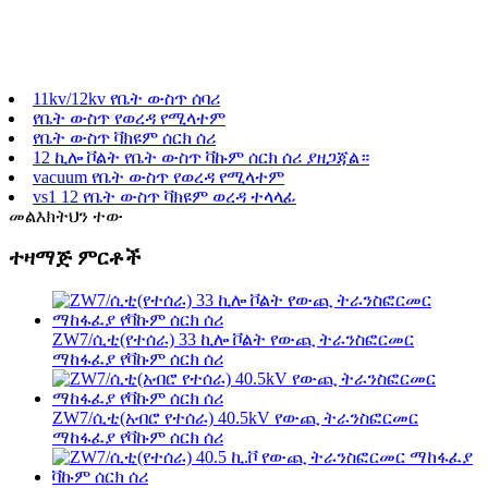
11kv/12kv የቤት ውስጥ ሰባሪ
የቤት ውስጥ የወረዳ የሚላተም
የቤት ውስጥ ቫክዩም ሰርክ ሰሪ
12 ኪሎ ቮልት የቤት ውስጥ ቫኩም ሰርክ ሰሪ ያዘጋጃል።
vacuum የቤት ውስጥ የወረዳ የሚላተም
vs1 12 የቤት ውስጥ ቫክዩም ወረዳ ተላላፊ
መልእክትህን ተው
ተዛማጅ ምርቶች
ZW7/ሲቲ(የተሰራ) 33 ኪሎ ቮልት የውጪ ትራንስፎርመር
ማከፋፈያ የቫኩም ሰርክ ሰሪ
ZW7/ሲቲ(አብሮ የተሰራ) 40.5kV የውጪ ትራንስፎርመር
ማከፋፈያ የቫኩም ሰርክ ሰሪ