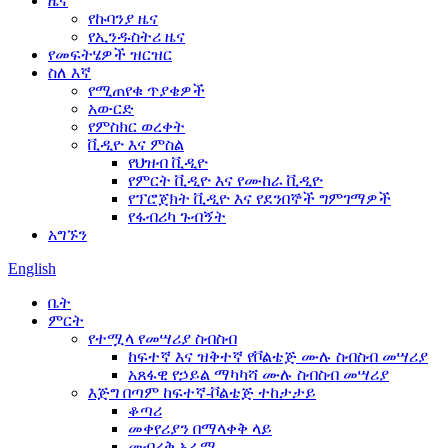
ዜና
የኩባንያ ዜና
የኢንዱስትሪ ዜና
የመፍትሄዎች ዝርዝር
ስለ እኛ
የሚጠየቁ ጥያቄዎች
አውርድ
የምስክር ወረቀት
ቪዲዮ እና ምስል
የህዝብ ቪዲዮ
የምርት ቪዲዮ እና የሙከራ ቪዲዮ
የፕሮጀክት ቪዲዮ እና የደንበኞች ግምገማዎች
የፋብሪካ ጉብኝት
አግኙን
English
ቤት
ምርት
የተሟላ የመሣሪያ ስብስብ
ከፍተኛ እና ዝቅተኛ የቮልቴጅ ሙሉ ስብስብ መሣሪያ
አጸፋዊ የኃይል ማካካሻ ሙሉ ስብስብ መሣሪያ
እጅግ በጣም ከፍተኛ-ቮልቴጅ ተከታታይ
ቆጣሪ
መቀየሪያን በማላቀቅ ላይ
መብረቅ አራሚ