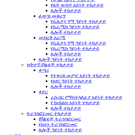
የቤት ውስጥ አይነት ተከታታይ
ሌሎች ተከታታይ
ፊውዝ መቁረጥ
የሲሊኮን ጎማ ዓይነት ተከታታይ
የሴራሚክ ዓይነት ተከታታይ
ሌሎች ተከታታይ
መብረቅ አራሚ
የሲሊኮን ጎማ ዓይነት ተከታታይ
የሴራሚክ ዓይነት ተከታታይ
ሌሎች ተከታታይ
ሌሎች ዓይነት ተከታታይ
ዝቅተኛ-ቮልቴጅ ተከታታይ
ቆጣሪ
የተቀረጸ መያዣ አይነት ተከታታይ
የአየር ዓይነት ተከታታይ
ሌሎች ተከታታይ
ቀይር
ራስ-ሰር የማስተላለፊያ አይነት ተከታታይ
የ Isolator አይነት ተከታታይ
ሌሎች ተከታታይ
ትራንስፎርመር ተከታታይ
የቮልቴጅ ትራንስፎርመር
የአሁኑ ትራንስፎርመር
ሌሎች ዓይነት ተከታታይ