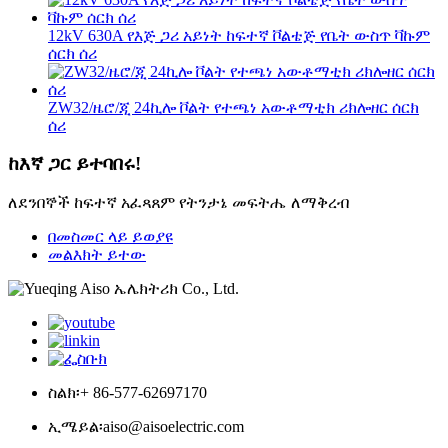
12kV 630A የእጅ ጋሪ አይነት ከፍተኛ ቮልቴጅ የቤት ውስጥ ቫኩም
ሰርክ ሰሪ
ZW32/ዜሮ/ጂ 24ኪሎ ቮልት የተጫነ አውቶማቲክ ሪክሎዘር ሰርክ
ሰሪ
ከእኛ ጋር ይተባበሩ!
ለደንበኞች ከፍተኛ አፈጻጸም የትንታኔ መፍትሔ ለማቅረብ
በመስመር ላይ ይወያዩ
መልእክት ይተው
ስልክ፡
+ 86-577-62697170
ኢሜይል፡
aiso@aisoelectric.com