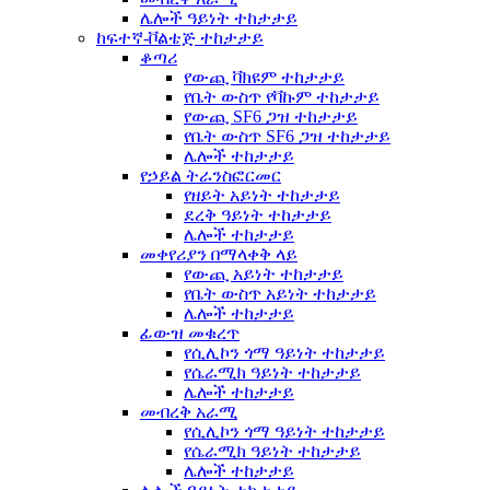
ሌሎች ዓይነት ተከታታይ
ከፍተኛ-ቮልቴጅ ተከታታይ
ቆጣሪ
የውጪ ቫክዩም ተከታታይ
የቤት ውስጥ የቫኩም ተከታታይ
የውጪ SF6 ጋዝ ተከታታይ
የቤት ውስጥ SF6 ጋዝ ተከታታይ
ሌሎች ተከታታይ
የኃይል ትራንስፎርመር
የዘይት አይነት ተከታታይ
ደረቅ ዓይነት ተከታታይ
ሌሎች ተከታታይ
መቀየሪያን በማላቀቅ ላይ
የውጪ አይነት ተከታታይ
የቤት ውስጥ አይነት ተከታታይ
ሌሎች ተከታታይ
ፊውዝ መቁረጥ
የሲሊኮን ጎማ ዓይነት ተከታታይ
የሴራሚክ ዓይነት ተከታታይ
ሌሎች ተከታታይ
መብረቅ አራሚ
የሲሊኮን ጎማ ዓይነት ተከታታይ
የሴራሚክ ዓይነት ተከታታይ
ሌሎች ተከታታይ