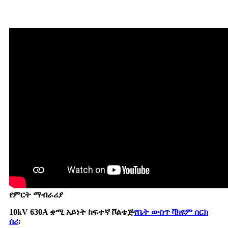
የምርት ማብራሪያ
10kV 630A ቋሚ አይነት ከፍተኛ ቮልቴጅ
የቤት ውስጥ ቫክዩም ሰርክ
ሰሪ
: