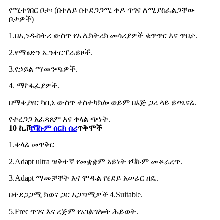
የሚተገበር ቦታ፡ (በተለይ በተደጋጋሚ ቀዶ ጥገና ለሚያስፈልጋቸው
ቦታዎች)
1.በኢንዱስትሪ ውስጥ የኤሌክትሪክ መሳሪያዎች ቁጥጥር እና ጥበቃ.
2.የማዕድን ኢንተርፕራይዞች.
3.የኃይል ማመንጫዎች.
4. ማከፋፈያዎች.
በማቀያየር ካቢኔ ውስጥ ተስተካክሎ ወይም በእጅ ጋሪ ላይ ይጫናል.
የተረጋጋ አፈጻጸም እና ቀላል ጭነት.
10 ኪ.ቮ
የቫኩም ሰርክ ሰሪ
ጥቅሞች
1.ቀላል መዋቅር.
2.Adapt ultra ዝቅተኛ የመቋቋም አይነት የቫኩም መቆራረጥ.
3.Adapt ማመቻቸት እና ሞዱል የፀደይ አሠራር ዘዴ.
በተደጋጋሚ ክወና ጋር አጋጣሚዎች 4.Suitable.
5.Free ጥገና እና ረጅም የአገልግሎት ሕይወት.