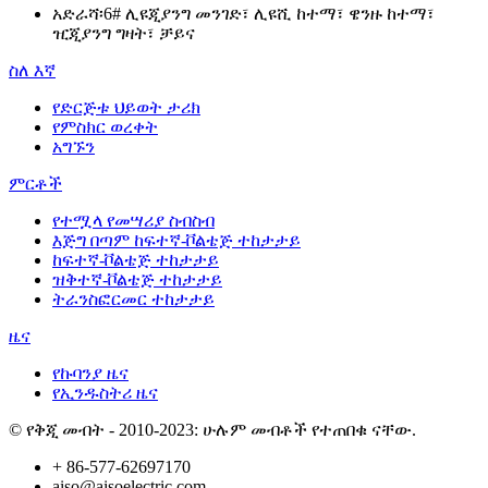
አድራሻ፡
6# ሊዩጂያንግ መንገድ፣ ሊዩሺ ከተማ፣ ዌንዙ ከተማ፣
ዢጂያንግ ግዛት፣ ቻይና
ስለ እኛ
የድርጅቱ ህይወት ታሪክ
የምስክር ወረቀት
አግኙን
ምርቶች
የተሟላ የመሣሪያ ስብስብ
እጅግ በጣም ከፍተኛ-ቮልቴጅ ተከታታይ
ከፍተኛ-ቮልቴጅ ተከታታይ
ዝቅተኛ-ቮልቴጅ ተከታታይ
ትራንስፎርመር ተከታታይ
ዜና
የኩባንያ ዜና
የኢንዱስትሪ ዜና
© የቅጂ መብት - 2010-2023: ሁሉም መብቶች የተጠበቁ ናቸው.
+ 86-577-62697170
aiso@aisoelectric.com