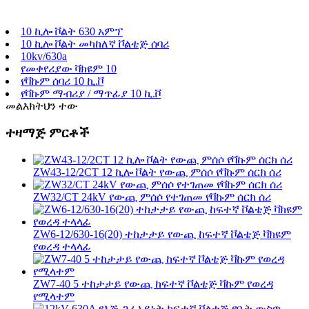
10 ኪሎ ቮልት 630 አምፕ
10 ኪሎ ቮልት መካከለኛ ቮልቴጅ ሰባሪ
10kv/630a
የመቀየሪያው ቫክዩም 10
የቫኩም ሰባሪ 10 ኪ.ቮ
የቫኩም ማብሪያ / ማጥፊያ 10 ኪ.ቮ
መልእክትህን ተው
ተዛማጅ ምርቶች
ZW43-12/2CT 12 ኪሎ ቮልት የውጪ ምሰሶ የቫኩም ሰርክ ሰሪ
ZW32/CT 24kV የውጪ ምሰሶ የተገጠመ የቫኩም ሰርክ ሰሪ
ZW6-12/630-16(20) ተከታታይ የውጪ ከፍተኛ ቮልቴጅ ቫክዩም
የወረዳ ተላላፊ
ZW7-40 5 ተከታታይ የውጪ ከፍተኛ ቮልቴጅ ቫኩም የወረዳ
የሚላተም