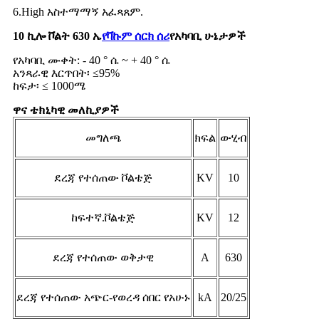
6.High አስተማማኝ አፈጻጸም.
10 ኪሎ ቮልት 630 ኤ
የቫኩም ሰርክ ሰሪ
የአካባቢ ሁኔታዎች
የአካባቢ ሙቀት: - 40 ° ሴ ~ + 40 ° ሴ
አንጻራዊ እርጥበት፡ ≤95%
ከፍታ፡ ≤ 1000ሜ
ዋና ቴክኒካዊ መለኪያዎች
መግለጫ
ክፍል
ውሂብ
ደረጃ የተሰጠው ቮልቴጅ
KV
10
ከፍተኛ.ቮልቴጅ
KV
12
ደረጃ የተሰጠው ወቅታዊ
A
630
ደረጃ የተሰጠው አጭር-የወረዳ ሰበር የአሁኑ
kA
20/25