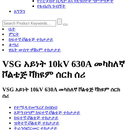
የፕሮጀክት ቪዲዮ እና የደንበኞች ግምገማዎች
የፋብሪካ ጉብኝት
አግኙን
ቤት
ምርት
ከፍተኛ-ቮልቴጅ ተከታታይ
ቆጣሪ
የቤት ውስጥ የቫኩም ተከታታይ
VSG አይነት 10kV 630A መካከለኛ
ቮልቴጅ ቫክዩም ሰርክ ሰሪ
VSG አይነት 10kV 630A መካከለኛ ቮልቴጅ ቫክዩም ሰርክ
ሰሪ
የተሟላ የመሣሪያ ስብስብ
እጅግ በጣም ከፍተኛ-ቮልቴጅ ተከታታይ
ከፍተኛ-ቮልቴጅ ተከታታይ
ዝቅተኛ-ቮልቴጅ ተከታታይ
ትራንስፎርመር ተከታታይ