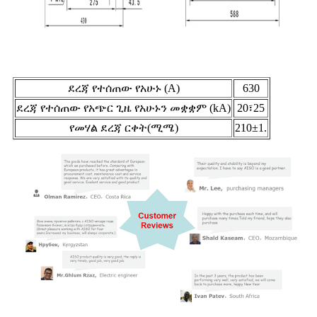
ደረጃ የተሰጠው የአሁኑ (A)
630
ደረጃ የተሰጠው የአጭር ጊዜ የአሁኑን መቋቋም (kA)
20፣25
የመሃል ደረጃ ርቀት(ሚሜ)
210±1.