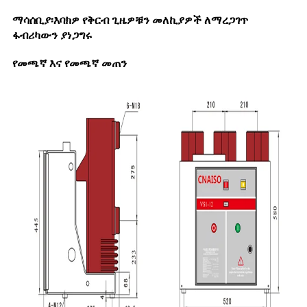
ማሳሰቢያ፡እባክዎ የቅርብ ጊዜዎቹን መለኪያዎች ለማረጋገጥ
ፋብሪካውን ያነጋግሩ
የመጫኛ እና የመጫኛ መጠን