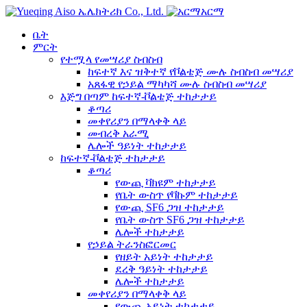
አርማ
ቤት
ምርት
የተሟላ የመሣሪያ ስብስብ
ከፍተኛ እና ዝቅተኛ የቮልቴጅ ሙሉ ስብስብ መሣሪያ
አጸፋዊ የኃይል ማካካሻ ሙሉ ስብስብ መሣሪያ
እጅግ በጣም ከፍተኛ-ቮልቴጅ ተከታታይ
ቆጣሪ
መቀየሪያን በማላቀቅ ላይ
መብረቅ አራሚ
ሌሎች ዓይነት ተከታታይ
ከፍተኛ-ቮልቴጅ ተከታታይ
ቆጣሪ
የውጪ ቫክዩም ተከታታይ
የቤት ውስጥ የቫኩም ተከታታይ
የውጪ SF6 ጋዝ ተከታታይ
የቤት ውስጥ SF6 ጋዝ ተከታታይ
ሌሎች ተከታታይ
የኃይል ትራንስፎርመር
የዘይት አይነት ተከታታይ
ደረቅ ዓይነት ተከታታይ
ሌሎች ተከታታይ
መቀየሪያን በማላቀቅ ላይ
የውጪ አይነት ተከታታይ