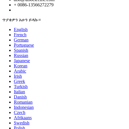
+ 0086-13566272279
ጥያቄዎን አሁን ይላኩ።
English
French
German
Portuguese
Spanish
Russian
Japanese
Korean
Arabic
Irish
Greek
Turkish
Italian
Danish
Romanian
Indonesian
Czech
Afrikaans
Swedish
Polish