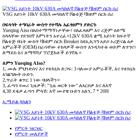
VSG አይነት 10kV 630A መካከለኛ ቮልቴጅ ቫክዩም ሰርክ ሰሪ
በፍላጎት ተግባራት ውስጥ የተሻሉ አፈፃፀምን ያድርጉ
Yueqing Aiso በአስተማማኝነታቸው፣ በአፈጻጸም እና ረጅም ዕድሜ
ስላላቸው የደንበኛ እምነትን አተረፈ።12kV 630A ቋሚ አይነት ከፍተኛ
ቮልቴጅ የቤት ውስጥ ቫክዩም ሰርክ Breaker ከዩኢኪንግ አይሶ ኦሪጅናል ዕቃ
አምራቾች (OEM) በራሳቸው ተከላዎች ውስጥ እንዲካተቱ ወይም ለጥገና፣
ለማደስ እና ለማሻሻያ ፕሮጀክቶች ይገኛሉ።
ለምን Yueqing AIso?
1, ሙሉ ምህንድስና እና የቴክኒክ ድጋፍ: 3 ባለሙያ አምራቾች, እና የቴክኒክ
አገልግሎት ቡድን.
2,ጥራት ቁጥር 1 ነው ባህላችን።
3, ፈጣን የመሪ ጊዜዎች: "ጊዜ ወርቅ ነው" ለእርስዎ እና ለእኛ
4,30 ደቂቃ ፈጣን ምላሽ: እኛ ሙያዊ ቡድን አለን, 7 * 20H
ኢሜይል ላክልን
የምርት ዝርዝር
የምርት መለያዎች