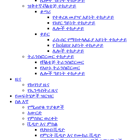
ሌሎች ዓይነት ተከታታይ
ዝቅተኛ-ቮልቴጅ ተከታታይ
ቆጣሪ
የተቀረጸ መያዣ አይነት ተከታታይ
የአየር ዓይነት ተከታታይ
ሌሎች ተከታታይ
ቀይር
ራስ-ሰር የማስተላለፊያ አይነት ተከታታይ
የ Isolator አይነት ተከታታይ
ሌሎች ተከታታይ
ትራንስፎርመር ተከታታይ
የቮልቴጅ ትራንስፎርመር
የአሁኑ ትራንስፎርመር
ሌሎች ዓይነት ተከታታይ
ዜና
የኩባንያ ዜና
የኢንዱስትሪ ዜና
የመፍትሄዎች ዝርዝር
ስለ እኛ
የሚጠየቁ ጥያቄዎች
አውርድ
የምስክር ወረቀት
ቪዲዮ እና ምስል
የህዝብ ቪዲዮ
የምርት ቪዲዮ እና የሙከራ ቪዲዮ